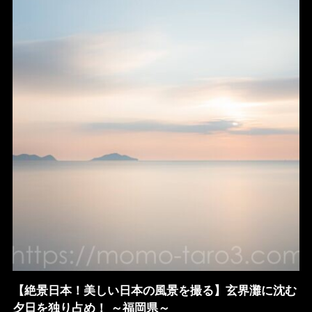
【絶景日本！美しい日本の風景を撮る】玄界灘に沈む
夕日を独り占め！ ～福岡県～